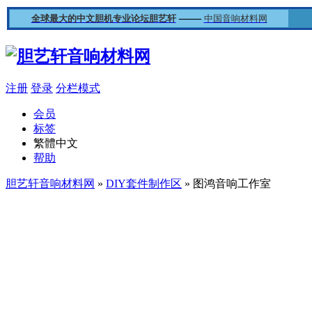
——
全球最大的中文胆机专业论坛胆艺轩
中国音响材料网
注册
登录
分栏模式
会员
标签
繁體中文
帮助
胆艺轩音响材料网
»
DIY套件制作区
» 图鸿音响工作室