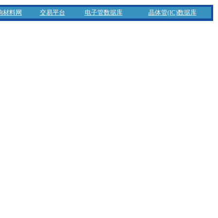
响材料网
交易平台
电子管数据库
晶体管(IC)数据库