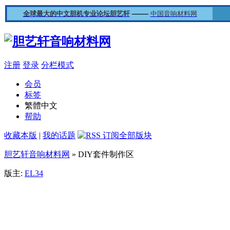
——
全球最大的中文胆机专业论坛胆艺轩
中国音响材料网
注册
登录
分栏模式
会员
标签
繁體中文
帮助
收藏本版
|
我的话题
胆艺轩音响材料网
» DIY套件制作区
版主:
EL34